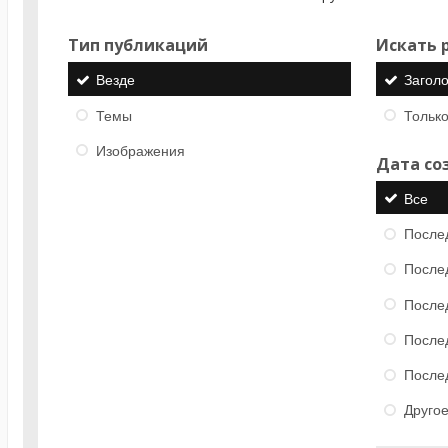
Тип публикаций
Искать р
Везде
Загол
Темы
Только
Изображения
Дата со
Все
После
После
После
После
После
Друго