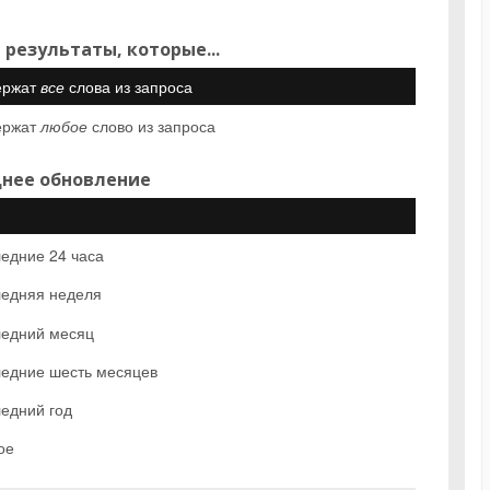
 результаты, которые...
ержат
все
слова из запроса
ержат
любое
слово из запроса
нее обновление
едние 24 часа
едняя неделя
едний месяц
едние шесть месяцев
едний год
ое