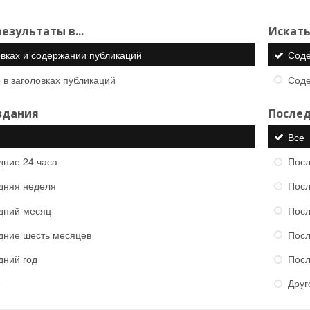
езультаты в...
Искать
овках и содержании публикаций
Сод
 в заголовках публикаций
Сод
здания
Послед
Все
дние 24 часа
Посл
дняя неделя
Посл
дний месяц
Посл
дние шесть месяцев
Посл
дний год
Посл
е
Друг