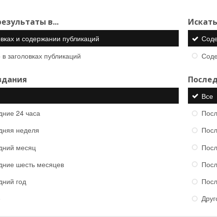
езультаты в...
Искать
овках и содержании публикаций
Сод
 в заголовках публикаций
Сод
здания
Послед
Все
дние 24 часа
Посл
дняя неделя
Посл
дний месяц
Посл
дние шесть месяцев
Посл
дний год
Посл
е
Друг