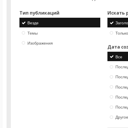
Тип публикаций
Искать р
Везде
Загол
Темы
Только
Изображения
Дата со
Все
После
После
После
После
После
Друго