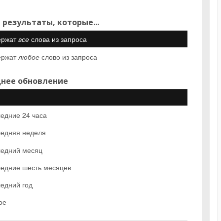
 результаты, которые...
ержат
все
слова из запроса
ержат
любое
слово из запроса
нее обновление
едние 24 часа
едняя неделя
едний месяц
едние шесть месяцев
едний год
ое