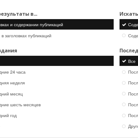
езультаты в...
Искать
овках и содержании публикаций
Сод
 в заголовках публикаций
Сод
здания
Послед
Все
дние 24 часа
Посл
дняя неделя
Посл
дний месяц
Посл
дние шесть месяцев
Посл
дний год
Посл
е
Друг