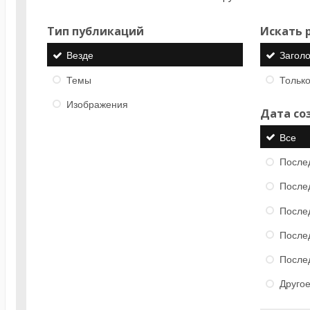
Тип публикаций
Искать р
Везде
Загол
Темы
Только
Изображения
Дата со
Все
После
После
После
После
После
Друго