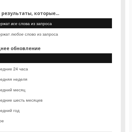
 результаты, которые...
ержат
все
слова из запроса
ержат
любое
слово из запроса
нее обновление
едние 24 часа
едняя неделя
едний месяц
едние шесть месяцев
едний год
ое