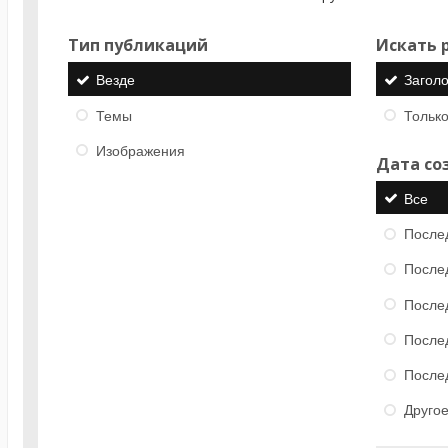
Тип публикаций
Искать р
Везде
Загол
Темы
Только
Изображения
Дата со
Все
После
После
После
После
После
Друго