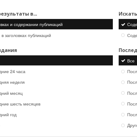
езультаты в...
Искать
овках и содержании публикаций
Сод
 в заголовках публикаций
Сод
здания
Послед
Все
дние 24 часа
Посл
дняя неделя
Посл
дний месяц
Посл
дние шесть месяцев
Посл
дний год
Посл
е
Друг