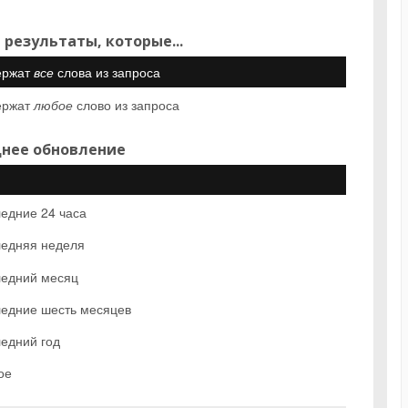
 результаты, которые...
ержат
все
слова из запроса
ержат
любое
слово из запроса
нее обновление
едние 24 часа
едняя неделя
едний месяц
едние шесть месяцев
едний год
ое