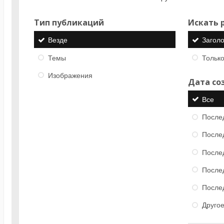
Тип публикаций
Искать р
Везде
Загол
Темы
Только
Изображения
Дата со
Все
После
После
После
После
После
Друго