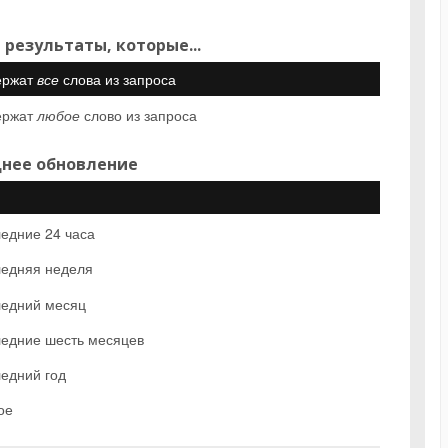
 результаты, которые...
ержат
все
слова из запроса
ержат
любое
слово из запроса
нее обновление
едние 24 часа
едняя неделя
едний месяц
едние шесть месяцев
едний год
ое