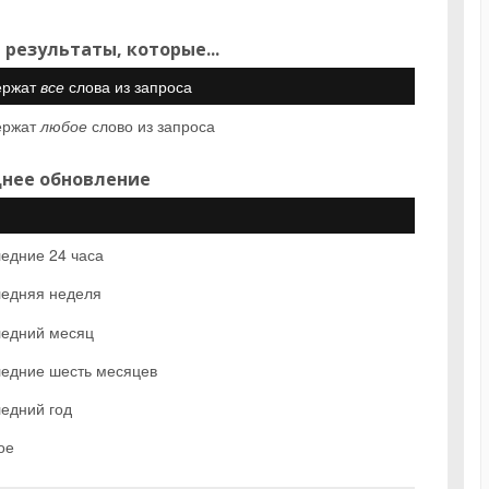
 результаты, которые...
ержат
все
слова из запроса
ержат
любое
слово из запроса
нее обновление
едние 24 часа
едняя неделя
едний месяц
едние шесть месяцев
едний год
ое