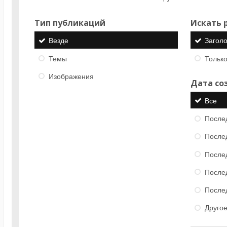
Тип публикаций
Искать р
Везде
Загол
Темы
Только
Изображения
Дата со
Все
После
После
После
После
После
Друго