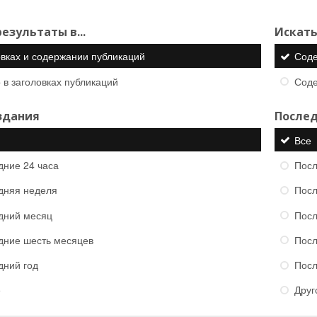
езультаты в...
Искать
овках и содержании публикаций
Сод
 в заголовках публикаций
Сод
здания
Послед
Все
дние 24 часа
Посл
дняя неделя
Посл
дний месяц
Посл
дние шесть месяцев
Посл
дний год
Посл
е
Друг