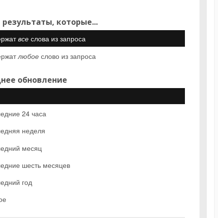
 результаты, которые...
ержат
все
слова из запроса
ержат
любое
слово из запроса
нее обновление
едние 24 часа
едняя неделя
едний месяц
едние шесть месяцев
едний год
ое