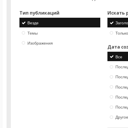
Тип публикаций
Искать р
Везде
Загол
Темы
Только
Изображения
Дата со
Все
После
После
После
После
После
Друго