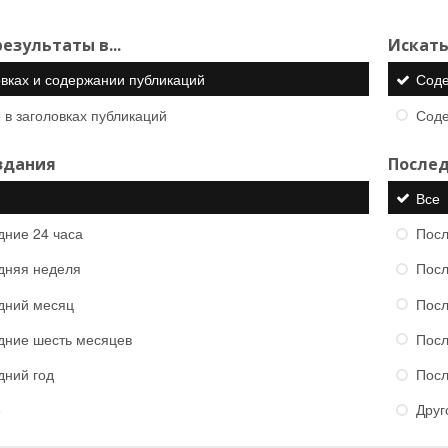
езультаты в...
Искать
овках и содержании публикаций
Сод
 в заголовках публикаций
Сод
здания
Послед
Все
дние 24 часа
Посл
дняя неделя
Посл
дний месяц
Посл
дние шесть месяцев
Посл
дний год
Посл
е
Друг