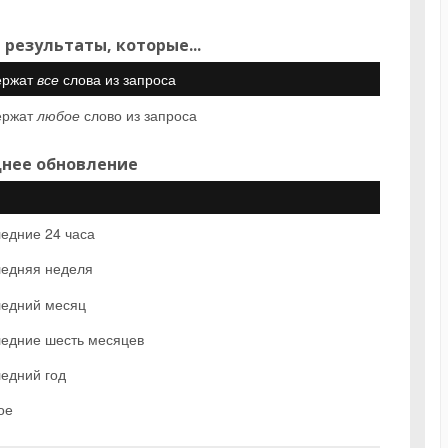
 результаты, которые...
ержат
все
слова из запроса
ержат
любое
слово из запроса
нее обновление
едние 24 часа
едняя неделя
едний месяц
едние шесть месяцев
едний год
ое