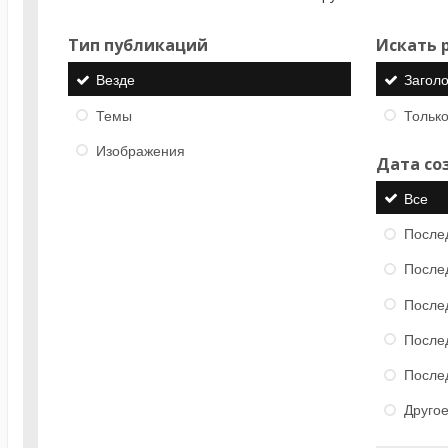
Тип публикаций
Искать р
Везде
Загол
Темы
Только
Изображения
Дата со
Все
После
После
После
После
После
Друго