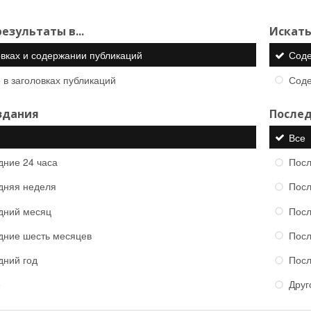
езультаты в...
Искать
овках и содержании публикаций
Сод
 в заголовках публикаций
Сод
здания
Послед
Все
дние 24 часа
Посл
дняя неделя
Посл
дний месяц
Посл
дние шесть месяцев
Посл
дний год
Посл
е
Друг