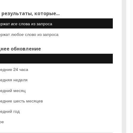
 результаты, которые...
ержат
все
слова из запроса
ержат
любое
слово из запроса
нее обновление
едние 24 часа
едняя неделя
едний месяц
едние шесть месяцев
едний год
ое