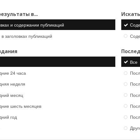
езультаты в...
Искать
овках и содержании публикаций
Сод
 в заголовках публикаций
Сод
здания
Послед
Все
дние 24 часа
Посл
дняя неделя
Посл
дний месяц
Посл
дние шесть месяцев
Посл
дний год
Посл
е
Друг