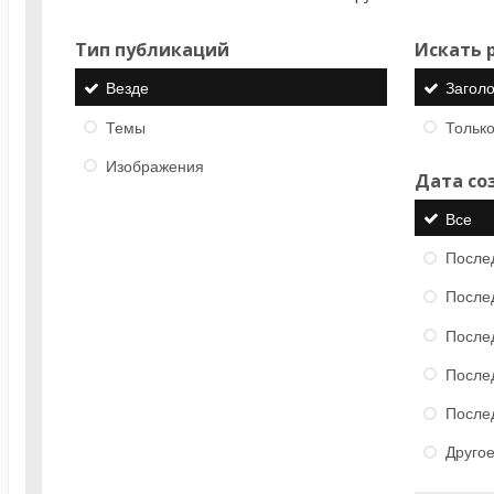
Тип публикаций
Искать р
Везде
Загол
Темы
Только
Изображения
Дата со
Все
После
После
После
После
После
Друго