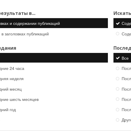
езультаты в...
Искать
овках и содержании публикаций
Сод
 в заголовках публикаций
Сод
здания
Послед
Все
дние 24 часа
Посл
дняя неделя
Посл
дний месяц
Посл
дние шесть месяцев
Посл
дний год
Посл
е
Друг