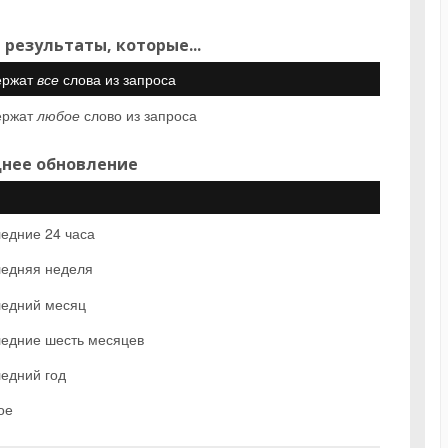
 результаты, которые...
ержат
все
слова из запроса
ержат
любое
слово из запроса
нее обновление
едние 24 часа
едняя неделя
едний месяц
едние шесть месяцев
едний год
ое