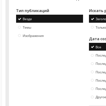
Тип публикаций
Искать р
Везде
Загол
Темы
Только
Изображения
Дата со
Все
После
После
После
После
После
Друго