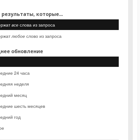
 результаты, которые...
ержат
все
слова из запроса
ержат
любое
слово из запроса
нее обновление
едние 24 часа
едняя неделя
едний месяц
едние шесть месяцев
едний год
ое