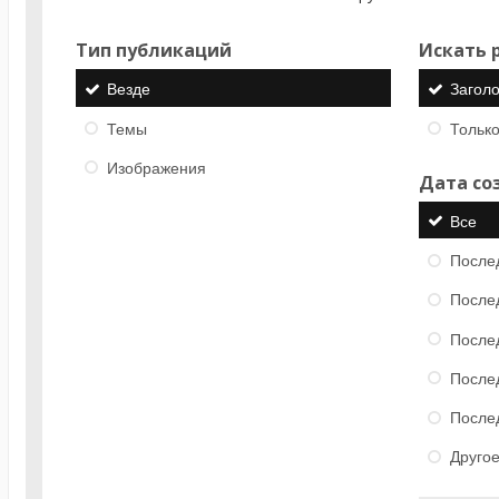
Тип публикаций
Искать р
Везде
Загол
Темы
Только
Изображения
Дата со
Все
После
После
После
После
После
Друго