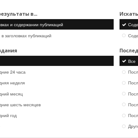
езультаты в...
Искать
овках и содержании публикаций
Сод
 в заголовках публикаций
Сод
здания
Послед
Все
дние 24 часа
Посл
дняя неделя
Посл
дний месяц
Посл
дние шесть месяцев
Посл
дний год
Посл
е
Друг