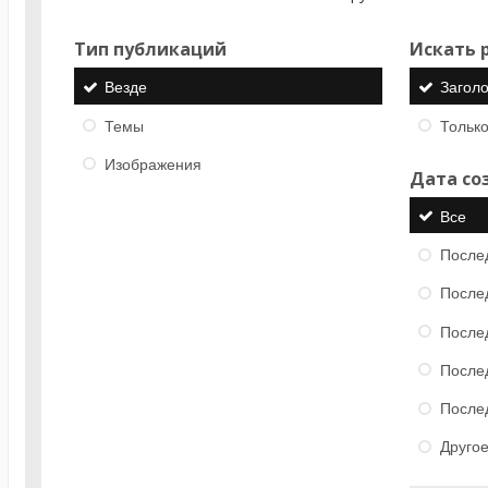
Тип публикаций
Искать р
Везде
Загол
Темы
Только
Изображения
Дата со
Все
После
После
После
После
После
Друго