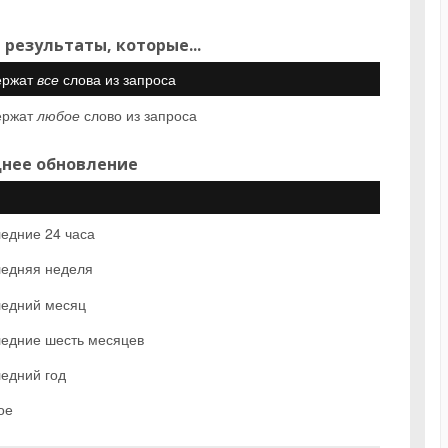
 результаты, которые...
ержат
все
слова из запроса
ержат
любое
слово из запроса
нее обновление
едние 24 часа
едняя неделя
едний месяц
едние шесть месяцев
едний год
ое