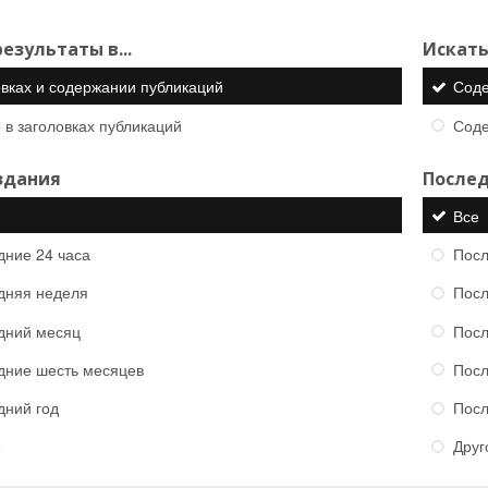
езультаты в...
Искать
овках и содержании публикаций
Сод
 в заголовках публикаций
Сод
здания
Послед
Все
дние 24 часа
Посл
дняя неделя
Посл
дний месяц
Посл
дние шесть месяцев
Посл
дний год
Посл
е
Друг