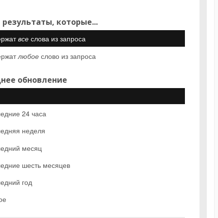
 результаты, которые...
ержат
все
слова из запроса
ержат
любое
слово из запроса
нее обновление
едние 24 часа
едняя неделя
едний месяц
едние шесть месяцев
едний год
ое