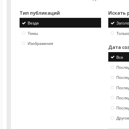
Тип публикаций
Искать р
Везде
Загол
Темы
Только
Изображения
Дата со
Все
После
После
После
После
После
Друго