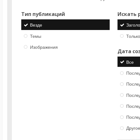
Тип публикаций
Искать р
Везде
Загол
Темы
Только
Изображения
Дата со
Все
После
После
После
После
После
Друго