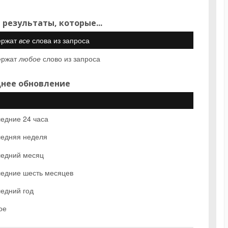
 результаты, которые...
ержат
все
слова из запроса
ержат
любое
слово из запроса
нее обновление
едние 24 часа
едняя неделя
едний месяц
едние шесть месяцев
едний год
ое