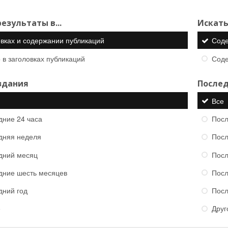
езультаты в...
Искать
овках и содержании публикаций
Сод
 в заголовках публикаций
Сод
здания
Послед
Все
дние 24 часа
Посл
дняя неделя
Посл
дний месяц
Посл
дние шесть месяцев
Посл
дний год
Посл
е
Друг