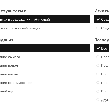
езультаты в...
Искать
овках и содержании публикаций
Сод
 в заголовках публикаций
Сод
здания
Послед
Все
дние 24 часа
Посл
дняя неделя
Посл
дний месяц
Посл
дние шесть месяцев
Посл
дний год
Посл
е
Друг