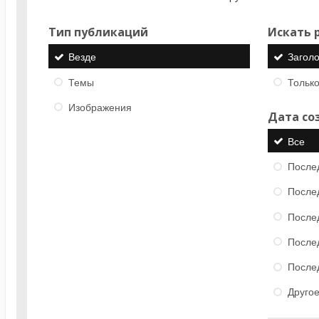
Тип публикаций
Искать р
Везде
Загол
Темы
Только
Изображения
Дата со
Все
После
После
После
После
После
Друго