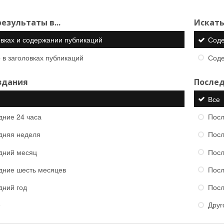
езультаты в...
Искать
овках и содержании публикаций
Сод
 в заголовках публикаций
Сод
здания
Послед
Все
дние 24 часа
Посл
дняя неделя
Посл
дний месяц
Посл
дние шесть месяцев
Посл
дний год
Посл
е
Друг