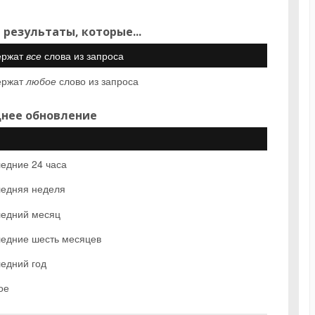
 результаты, которые...
ержат
все
слова из запроса
ержат
любое
слово из запроса
нее обновление
едние 24 часа
едняя неделя
едний месяц
едние шесть месяцев
едний год
ое