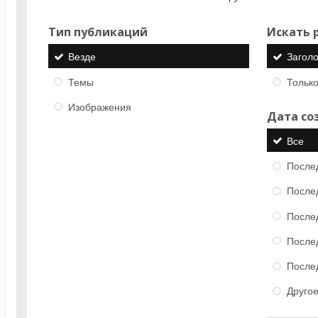
Тип публикаций
Искать р
Везде
Загол
Темы
Только
Изображения
Дата со
Все
После
После
После
После
После
Друго