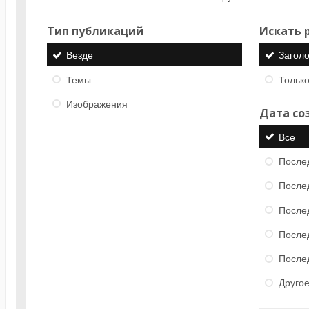
Тип публикаций
Искать р
Везде
Загол
Темы
Только
Изображения
Дата со
Все
После
После
После
После
После
Друго