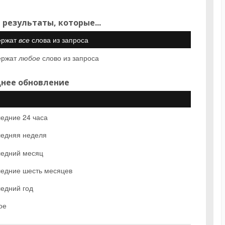
 результаты, которые...
ержат
все
слова из запроса
ержат
любое
слово из запроса
нее обновление
едние 24 часа
едняя неделя
едний месяц
едние шесть месяцев
едний год
ое