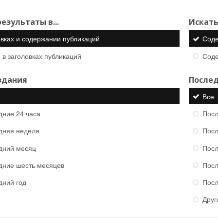
езультаты в...
Искать
овках и содержании публикаций
Сод
 в заголовках публикаций
Сод
здания
Послед
Все
дние 24 часа
Посл
дняя неделя
Посл
дний месяц
Посл
дние шесть месяцев
Посл
дний год
Посл
е
Друг