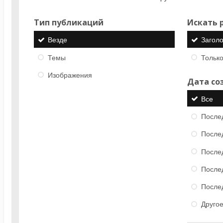
Тип публикаций
Искать р
Везде
Загол
Темы
Только
Изображения
Дата со
Все
После
После
После
После
После
Друго