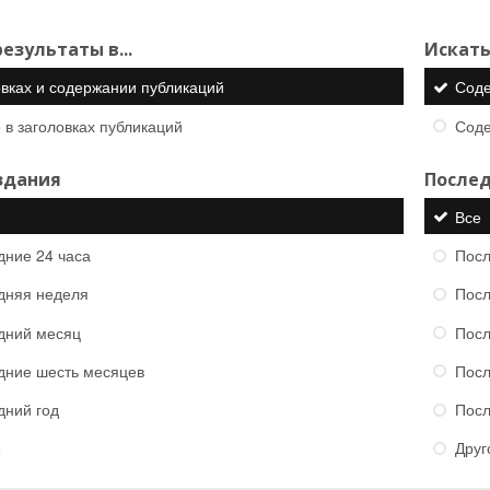
езультаты в...
Искать
овках и содержании публикаций
Сод
 в заголовках публикаций
Сод
здания
Послед
Все
дние 24 часа
Посл
дняя неделя
Посл
дний месяц
Посл
дние шесть месяцев
Посл
дний год
Посл
е
Друг