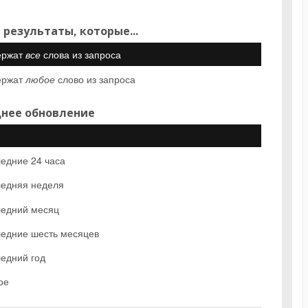
 результаты, которые...
ержат
все
слова из запроса
ержат
любое
слово из запроса
нее обновление
едние 24 часа
едняя неделя
едний месяц
едние шесть месяцев
едний год
ое