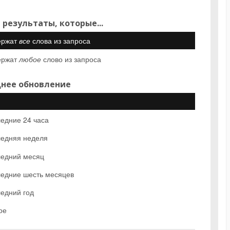
 результаты, которые...
ержат
все
слова из запроса
ержат
любое
слово из запроса
нее обновление
едние 24 часа
едняя неделя
едний месяц
едние шесть месяцев
едний год
ое