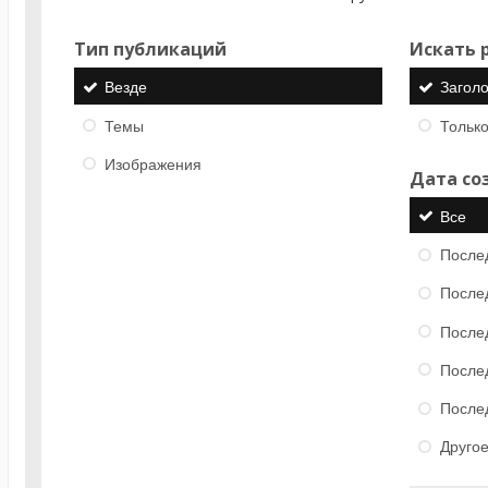
Тип публикаций
Искать р
Везде
Загол
Темы
Только
Изображения
Дата со
Все
После
После
После
После
После
Друго