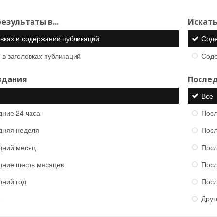
езультаты в...
Искать
овках и содержании публикаций
Сод
 в заголовках публикаций
Сод
здания
Послед
Все
дние 24 часа
Посл
дняя неделя
Посл
дний месяц
Посл
дние шесть месяцев
Посл
дний год
Посл
е
Друг