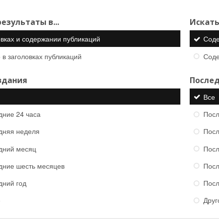
езультаты в...
Искать
овках и содержании публикаций
Сод
 в заголовках публикаций
Сод
здания
Послед
Все
дние 24 часа
Посл
дняя неделя
Посл
дний месяц
Посл
дние шесть месяцев
Посл
дний год
Посл
е
Друг