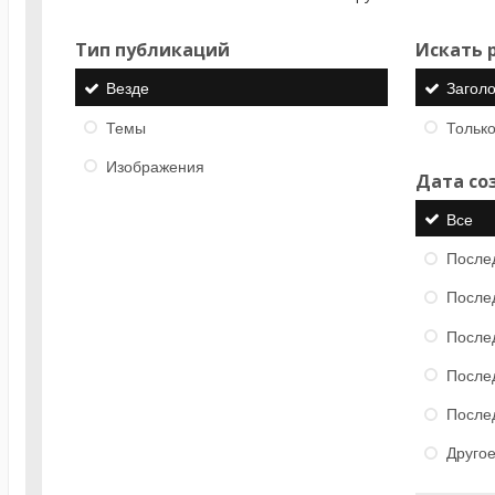
Тип публикаций
Искать р
Везде
Загол
Темы
Только
Изображения
Дата со
Все
После
После
После
После
После
Друго