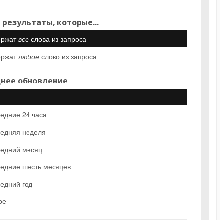
 результаты, которые...
ержат
все
слова из запроса
ержат
любое
слово из запроса
нее обновление
едние 24 часа
едняя неделя
едний месяц
едние шесть месяцев
едний год
ое