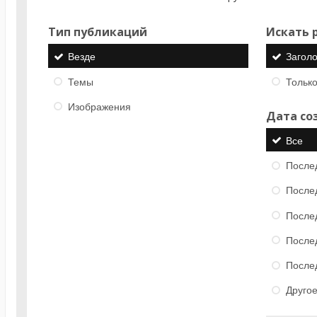
Тип публикаций
Искать р
Везде
Загол
Темы
Только
Изображения
Дата со
Все
После
После
После
После
После
Друго