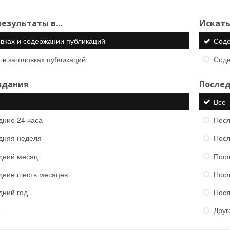
езультаты в...
Искать
овках и содержании публикаций
Сод
 в заголовках публикаций
Сод
здания
Послед
Все
дние 24 часа
Посл
дняя неделя
Посл
дний месяц
Посл
дние шесть месяцев
Посл
дний год
Посл
е
Друг