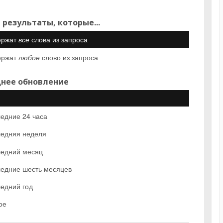
 результаты, которые...
ержат
все
слова из запроса
ержат
любое
слово из запроса
нее обновление
едние 24 часа
едняя неделя
едний месяц
едние шесть месяцев
едний год
ое