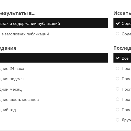
езультаты в...
Искать
овках и содержании публикаций
Сод
 в заголовках публикаций
Сод
здания
Послед
Все
дние 24 часа
Посл
дняя неделя
Посл
дний месяц
Посл
дние шесть месяцев
Посл
дний год
Посл
е
Друг