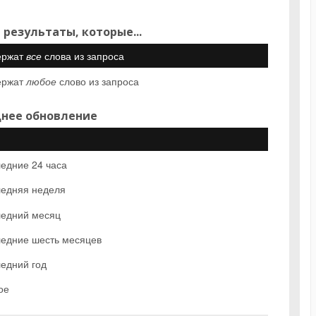
 результаты, которые...
ержат
все
слова из запроса
ержат
любое
слово из запроса
нее обновление
едние 24 часа
едняя неделя
едний месяц
едние шесть месяцев
едний год
ое