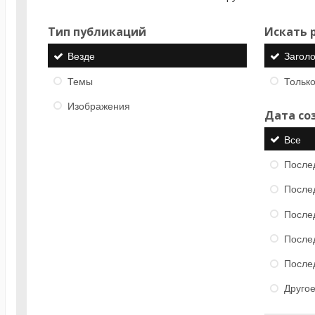
Тип публикаций
Искать р
Везде
Загол
Темы
Только
Изображения
Дата со
Все
После
После
После
После
После
Друго