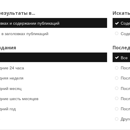
езультаты в...
Искать
овках и содержании публикаций
Сод
 в заголовках публикаций
Сод
здания
Послед
Все
дние 24 часа
Посл
дняя неделя
Посл
дний месяц
Посл
дние шесть месяцев
Посл
дний год
Посл
е
Друг