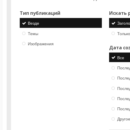
Тип публикаций
Искать р
Везде
Загол
Темы
Только
Изображения
Дата со
Все
После
После
После
После
После
Друго