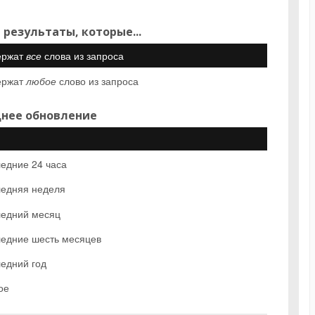
 результаты, которые...
ержат
все
слова из запроса
ержат
любое
слово из запроса
нее обновление
едние 24 часа
едняя неделя
едний месяц
едние шесть месяцев
едний год
ое