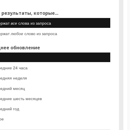
 результаты, которые...
ержат
все
слова из запроса
ержат
любое
слово из запроса
нее обновление
едние 24 часа
едняя неделя
едний месяц
едние шесть месяцев
едний год
ое