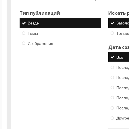
Тип публикаций
Искать р
Везде
Загол
Темы
Только
Изображения
Дата со
Все
После
После
После
После
После
Друго