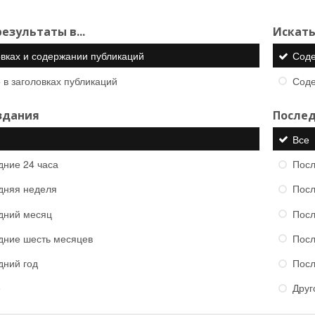
езультаты в...
Искать
овках и содержании публикаций
Сод
 в заголовках публикаций
Сод
здания
Послед
Все
дние 24 часа
Посл
дняя неделя
Посл
дний месяц
Посл
дние шесть месяцев
Посл
дний год
Посл
е
Друг