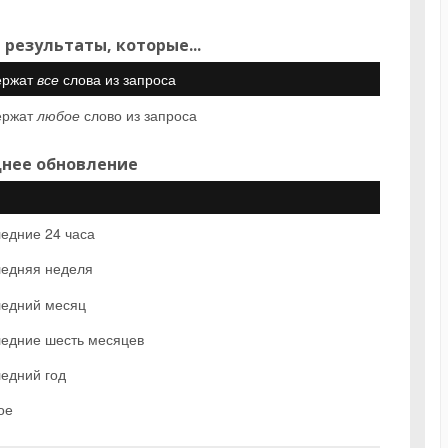
 результаты, которые...
ержат
все
слова из запроса
ержат
любое
слово из запроса
нее обновление
едние 24 часа
едняя неделя
едний месяц
едние шесть месяцев
едний год
ое