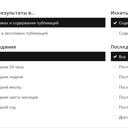
езультаты в...
Искать
овках и содержании публикаций
Сод
 в заголовках публикаций
Сод
здания
Послед
Все
дние 24 часа
Посл
дняя неделя
Посл
дний месяц
Посл
дние шесть месяцев
Посл
дний год
Посл
е
Друг