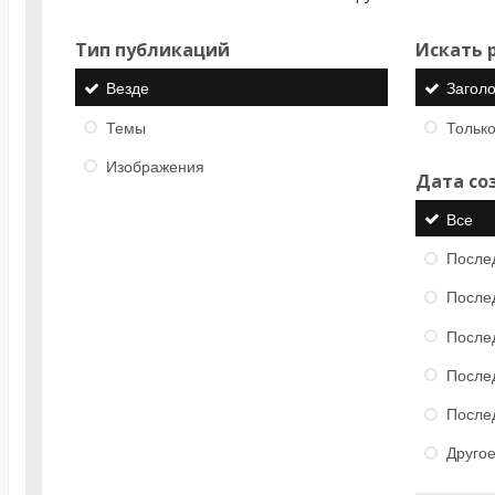
Тип публикаций
Искать р
Везде
Загол
Темы
Только
Изображения
Дата со
Все
После
После
После
После
После
Друго