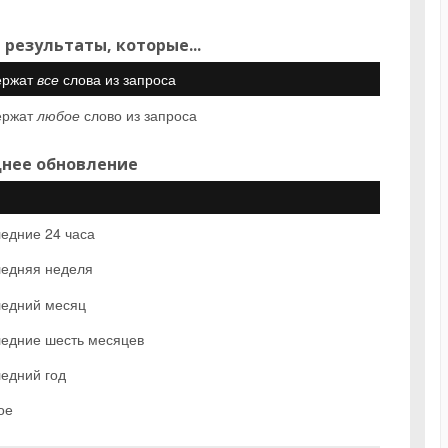
 результаты, которые...
ержат
все
слова из запроса
ержат
любое
слово из запроса
нее обновление
едние 24 часа
едняя неделя
едний месяц
едние шесть месяцев
едний год
ое