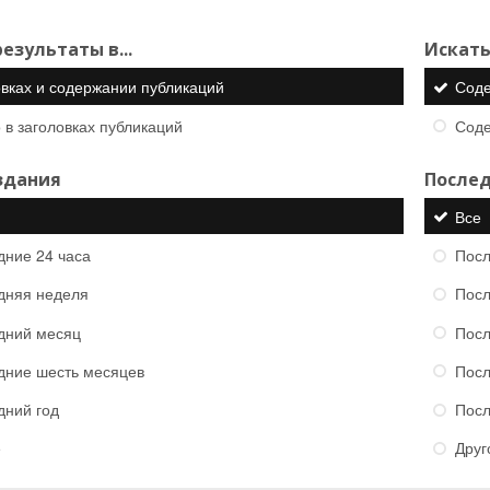
езультаты в...
Искать
овках и содержании публикаций
Сод
 в заголовках публикаций
Сод
здания
Послед
Все
дние 24 часа
Посл
дняя неделя
Посл
дний месяц
Посл
дние шесть месяцев
Посл
дний год
Посл
е
Друг