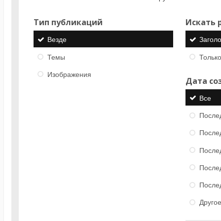
Тип публикаций
Искать р
Везде
Загол
Темы
Только
Изображения
Дата со
Все
После
После
После
После
После
Друго