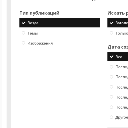
Тип публикаций
Искать р
Везде
Загол
Темы
Только
Изображения
Дата со
Все
После
После
После
После
После
Друго