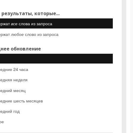
 результаты, которые...
ержат
все
слова из запроса
ержат
любое
слово из запроса
нее обновление
едние 24 часа
едняя неделя
едний месяц
едние шесть месяцев
едний год
ое