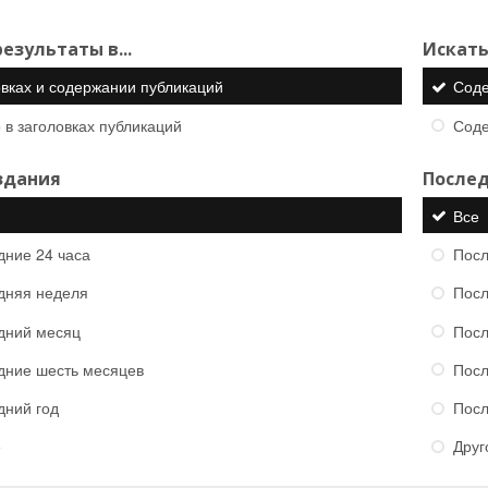
езультаты в...
Искать
овках и содержании публикаций
Сод
 в заголовках публикаций
Сод
здания
Послед
Все
дние 24 часа
Посл
дняя неделя
Посл
дний месяц
Посл
дние шесть месяцев
Посл
дний год
Посл
е
Друг