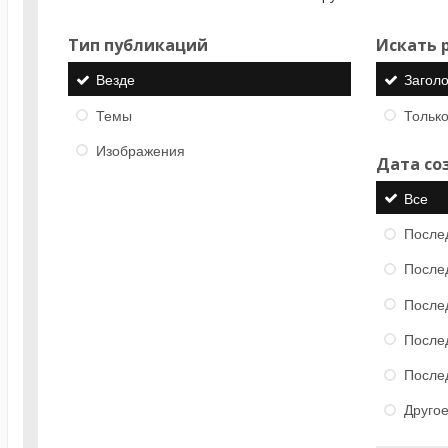
Тип публикаций
Искать р
Везде
Загол
Темы
Только
Изображения
Дата со
Все
После
После
После
После
После
Друго