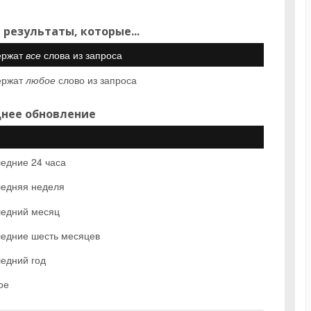
 результаты, которые...
ержат
все
слова из запроса
ержат
любое
слово из запроса
нее обновление
едние 24 часа
едняя неделя
едний месяц
едние шесть месяцев
едний год
ое