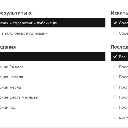
езультаты в...
Искать
овках и содержании публикаций
Сод
 в заголовках публикаций
Сод
здания
Послед
Все
дние 24 часа
Посл
дняя неделя
Посл
дний месяц
Посл
дние шесть месяцев
Посл
дний год
Посл
е
Друг