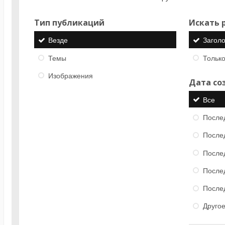
Тип публикаций
Искать р
Везде
Загол
Темы
Только
Изображения
Дата со
Все
После
После
После
После
После
Друго