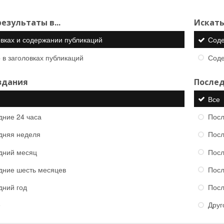
езультаты в...
Искать
овках и содержании публикаций
Сод
 в заголовках публикаций
Сод
здания
Послед
Все
дние 24 часа
Посл
дняя неделя
Посл
дний месяц
Посл
дние шесть месяцев
Посл
дний год
Посл
е
Друг