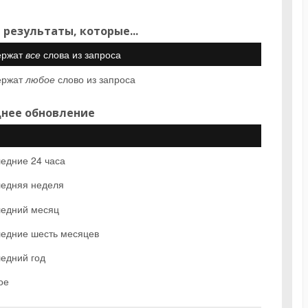
 результаты, которые...
ержат
все
слова из запроса
ержат
любое
слово из запроса
нее обновление
едние 24 часа
едняя неделя
едний месяц
едние шесть месяцев
едний год
ое