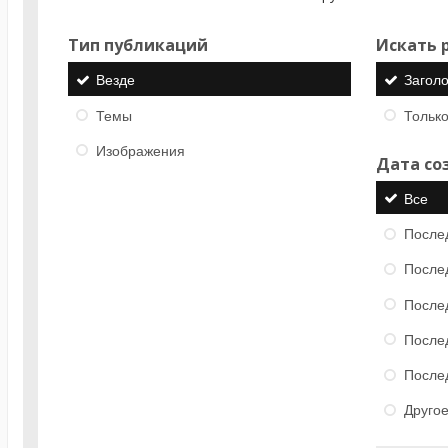
Тип публикаций
Искать р
Везде
Загол
Темы
Только
Изображения
Дата со
Все
После
После
После
После
После
Друго