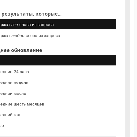
 результаты, которые...
ержат
все
слова из запроса
ержат
любое
слово из запроса
нее обновление
едние 24 часа
едняя неделя
едний месяц
едние шесть месяцев
едний год
ое