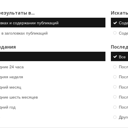
езультаты в...
Искать
овках и содержании публикаций
Сод
 в заголовках публикаций
Сод
здания
Послед
Все
дние 24 часа
Посл
дняя неделя
Посл
дний месяц
Посл
дние шесть месяцев
Посл
дний год
Посл
е
Друг