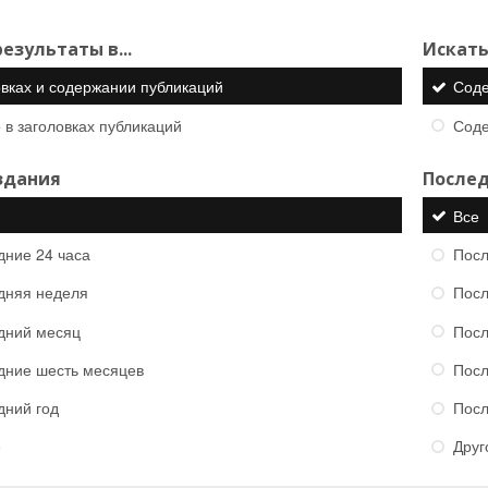
езультаты в...
Искать
овках и содержании публикаций
Сод
 в заголовках публикаций
Сод
здания
Послед
Все
дние 24 часа
Посл
дняя неделя
Посл
дний месяц
Посл
дние шесть месяцев
Посл
дний год
Посл
е
Друг