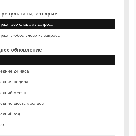
 результаты, которые...
ержат
все
слова из запроса
ержат
любое
слово из запроса
нее обновление
едние 24 часа
едняя неделя
едний месяц
едние шесть месяцев
едний год
ое