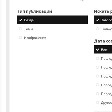
Тип публикаций
Искать р
Везде
Загол
Темы
Только
Изображения
Дата со
Все
После
После
После
После
После
Друго