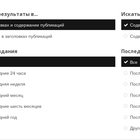
езультаты в...
Искать
овках и содержании публикаций
Сод
 в заголовках публикаций
Сод
здания
Послед
Все
дние 24 часа
Посл
дняя неделя
Посл
дний месяц
Посл
дние шесть месяцев
Посл
дний год
Посл
е
Друг