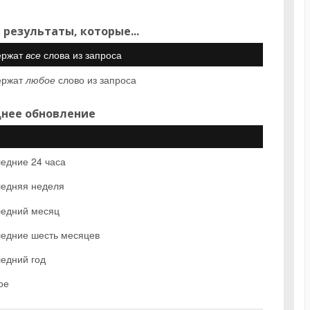
 результаты, которые...
ержат
все
слова из запроса
ержат
любое
слово из запроса
нее обновление
едние 24 часа
едняя неделя
едний месяц
едние шесть месяцев
едний год
ое