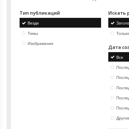
Тип публикаций
Искать р
Везде
Загол
Темы
Только
Изображения
Дата со
Все
После
После
После
После
После
Друго