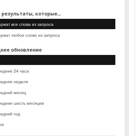
 результаты, которые...
ержат
все
слова из запроса
ержат
любое
слово из запроса
нее обновление
едние 24 часа
едняя неделя
едний месяц
едние шесть месяцев
едний год
ое