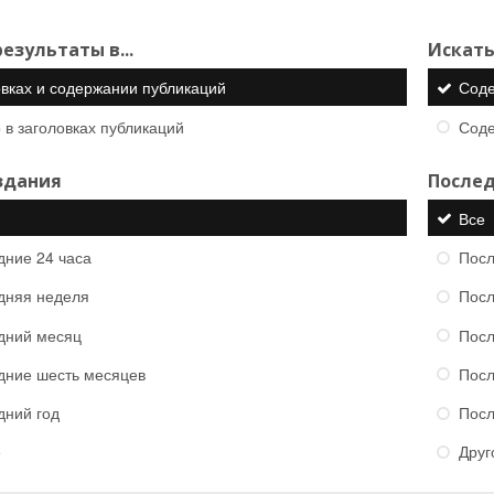
езультаты в...
Искать
овках и содержании публикаций
Сод
 в заголовках публикаций
Сод
здания
Послед
Все
дние 24 часа
Посл
дняя неделя
Посл
дний месяц
Посл
дние шесть месяцев
Посл
дний год
Посл
е
Друг