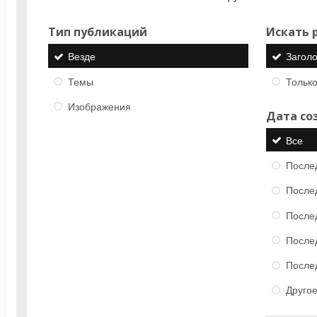
Тип публикаций
Искать р
Везде
Загол
Темы
Только
Изображения
Дата со
Все
После
После
После
После
После
Друго