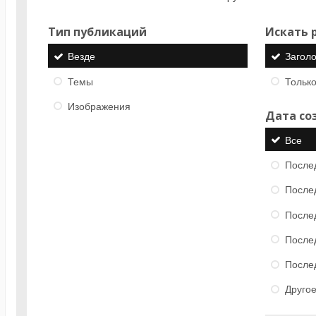
Тип публикаций
Искать р
Везде
Загол
Темы
Только
Изображения
Дата со
Все
После
После
После
После
После
Друго