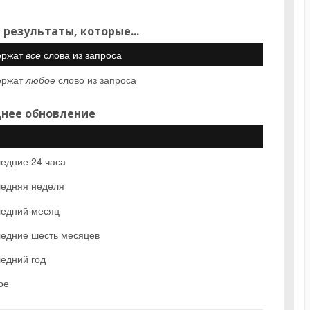
 результаты, которые...
ержат
все
слова из запроса
ержат
любое
слово из запроса
нее обновление
едние 24 часа
едняя неделя
едний месяц
едние шесть месяцев
едний год
ое