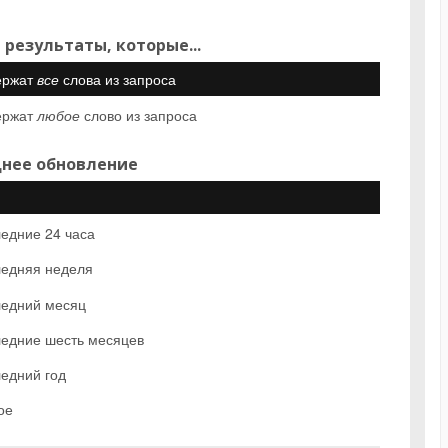
 результаты, которые...
ержат
все
слова из запроса
ержат
любое
слово из запроса
нее обновление
едние 24 часа
едняя неделя
едний месяц
едние шесть месяцев
едний год
ое