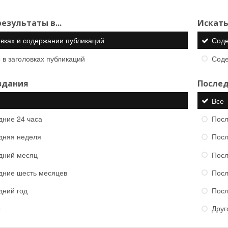
езультаты в...
Искать
овках и содержании публикаций
Сод
 в заголовках публикаций
Сод
здания
Послед
Все
дние 24 часа
Посл
дняя неделя
Посл
дний месяц
Посл
дние шесть месяцев
Посл
дний год
Посл
е
Друг