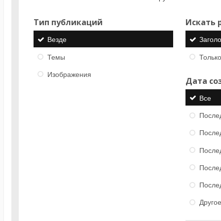
Тип публикаций
Искать р
Везде
Загол
Темы
Только
Изображения
Дата со
Все
После
После
После
После
После
Друго