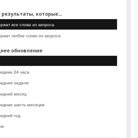
 результаты, которые...
ержат
все
слова из запроса
ержат
любое
слово из запроса
нее обновление
едние 24 часа
едняя неделя
едний месяц
едние шесть месяцев
едний год
ое