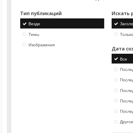
Тип публикаций
Искать р
Везде
Загол
Темы
Только
Изображения
Дата со
Все
После
После
После
После
После
Друго