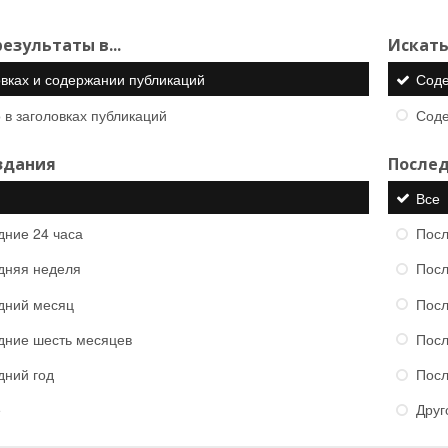
езультаты в...
Искать
овках и содержании публикаций
Сод
 в заголовках публикаций
Сод
здания
Послед
Все
дние 24 часа
Посл
дняя неделя
Посл
дний месяц
Посл
дние шесть месяцев
Посл
дний год
Посл
е
Друг