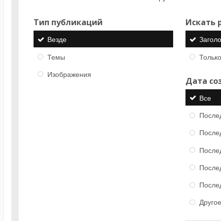
Тип публикаций
Искать р
Везде
Загол
Темы
Только
Изображения
Дата со
Все
После
После
После
После
После
Друго