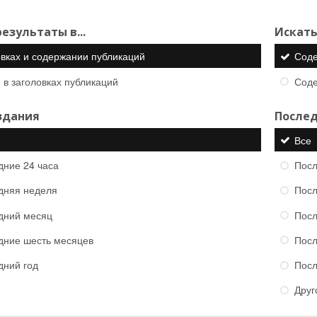
езультаты в...
Искать
овках и содержании публикаций
Сод
 в заголовках публикаций
Сод
здания
Послед
Все
дние 24 часа
Посл
дняя неделя
Посл
дний месяц
Посл
дние шесть месяцев
Посл
дний год
Посл
е
Друг