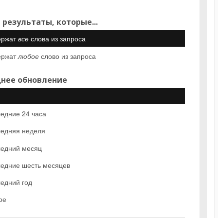
 результаты, которые...
ержат
все
слова из запроса
ержат
любое
слово из запроса
нее обновление
едние 24 часа
едняя неделя
едний месяц
едние шесть месяцев
едний год
ое