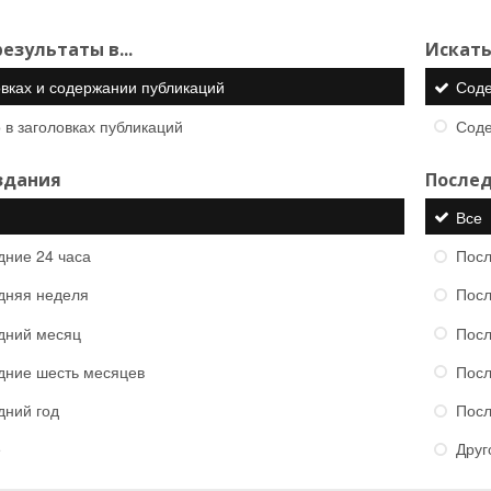
езультаты в...
Искать
овках и содержании публикаций
Сод
 в заголовках публикаций
Сод
здания
Послед
Все
дние 24 часа
Посл
дняя неделя
Посл
дний месяц
Посл
дние шесть месяцев
Посл
дний год
Посл
е
Друг