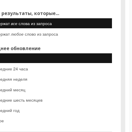
 результаты, которые...
ержат
все
слова из запроса
ержат
любое
слово из запроса
нее обновление
едние 24 часа
едняя неделя
едний месяц
едние шесть месяцев
едний год
ое