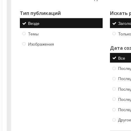
Тип публикаций
Искать р
Везде
Загол
Темы
Только
Изображения
Дата со
Все
После
После
После
После
После
Друго