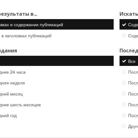
езультаты в...
Искать
овках и содержании публикаций
Сод
 в заголовках публикаций
Сод
здания
Послед
Все
дние 24 часа
Посл
дняя неделя
Посл
дний месяц
Посл
дние шесть месяцев
Посл
дний год
Посл
е
Друг