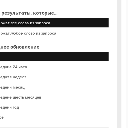
 результаты, которые...
ержат
все
слова из запроса
ержат
любое
слово из запроса
нее обновление
едние 24 часа
едняя неделя
едний месяц
едние шесть месяцев
едний год
ое