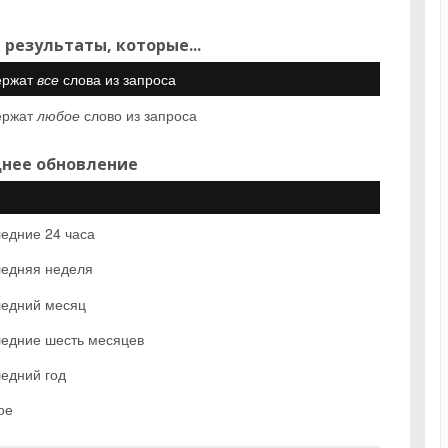
 результаты, которые...
ержат
все
слова из запроса
ержат
любое
слово из запроса
нее обновление
едние 24 часа
едняя неделя
едний месяц
едние шесть месяцев
едний год
ое