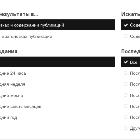
езультаты в...
Искать
овках и содержании публикаций
Сод
 в заголовках публикаций
Сод
здания
Послед
Все
дние 24 часа
Посл
дняя неделя
Посл
дний месяц
Посл
дние шесть месяцев
Посл
дний год
Посл
е
Друг