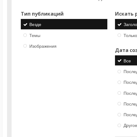
Тип публикаций
Искать р
Везде
Загол
Темы
Только
Изображения
Дата со
Все
После
После
После
После
После
Друго