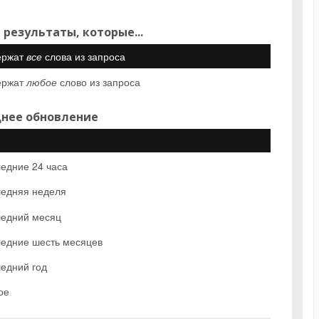
 результаты, которые...
ержат
все
слова из запроса
ержат
любое
слово из запроса
нее обновление
едние 24 часа
едняя неделя
едний месяц
едние шесть месяцев
едний год
ое