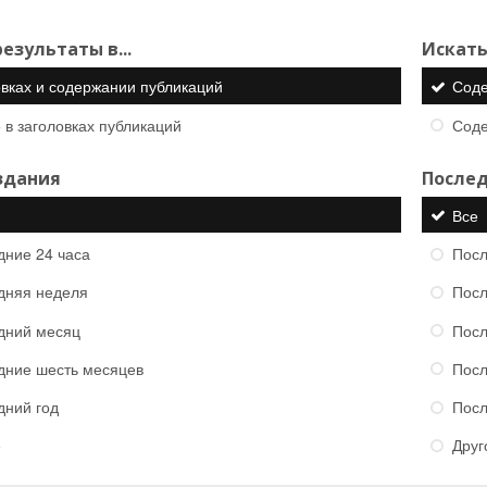
езультаты в...
Искать
овках и содержании публикаций
Сод
 в заголовках публикаций
Сод
здания
Послед
Все
дние 24 часа
Посл
дняя неделя
Посл
дний месяц
Посл
дние шесть месяцев
Посл
дний год
Посл
е
Друг