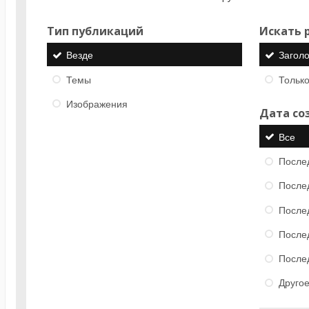
Тип публикаций
Искать р
Везде
Загол
Темы
Только
Изображения
Дата со
Все
После
После
После
После
После
Друго