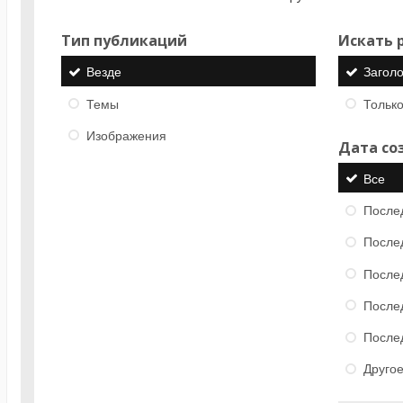
Тип публикаций
Искать р
Везде
Загол
Темы
Только
Изображения
Дата со
Все
После
После
После
После
После
Друго