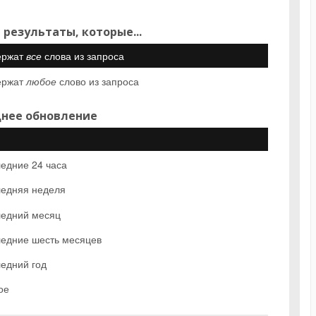
 результаты, которые...
ержат
все
слова из запроса
ержат
любое
слово из запроса
нее обновление
едние 24 часа
едняя неделя
едний месяц
едние шесть месяцев
едний год
ое