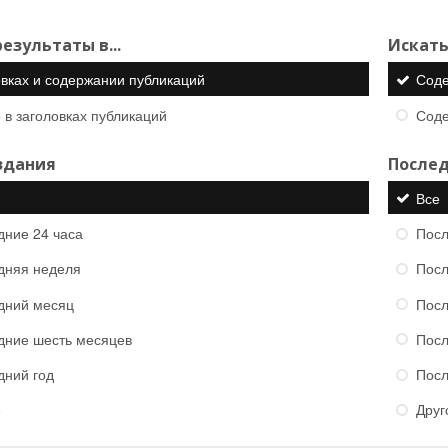
езультаты в...
Искать
овках и содержании публикаций
Сод
 в заголовках публикаций
Сод
здания
Послед
Все
дние 24 часа
Посл
дняя неделя
Посл
дний месяц
Посл
дние шесть месяцев
Посл
дний год
Посл
е
Друг