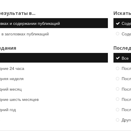
езультаты в...
Искать
овках и содержании публикаций
Сод
 в заголовках публикаций
Сод
здания
Послед
Все
дние 24 часа
Посл
дняя неделя
Посл
дний месяц
Посл
дние шесть месяцев
Посл
дний год
Посл
е
Друг