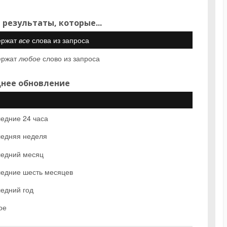
 результаты, которые...
ержат
все
слова из запроса
ержат
любое
слово из запроса
нее обновление
едние 24 часа
едняя неделя
едний месяц
едние шесть месяцев
едний год
ое