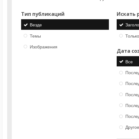
Тип публикаций
Искать р
Везде
Загол
Темы
Только
Изображения
Дата со
Все
После
После
После
После
После
Друго