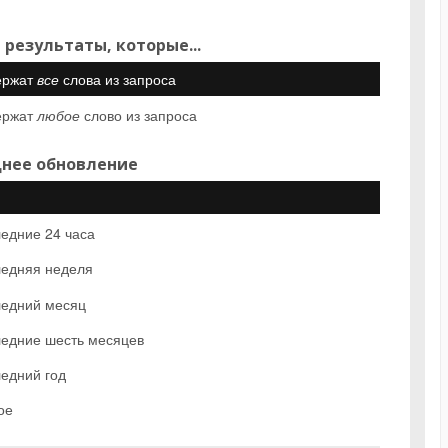
 результаты, которые...
ержат
все
слова из запроса
ержат
любое
слово из запроса
нее обновление
едние 24 часа
едняя неделя
едний месяц
едние шесть месяцев
едний год
ое