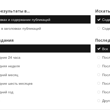
езультаты в...
Искать
овках и содержании публикаций
Сод
 в заголовках публикаций
Сод
здания
Послед
Все
дние 24 часа
Посл
дняя неделя
Посл
дний месяц
Посл
дние шесть месяцев
Посл
дний год
Посл
е
Друг