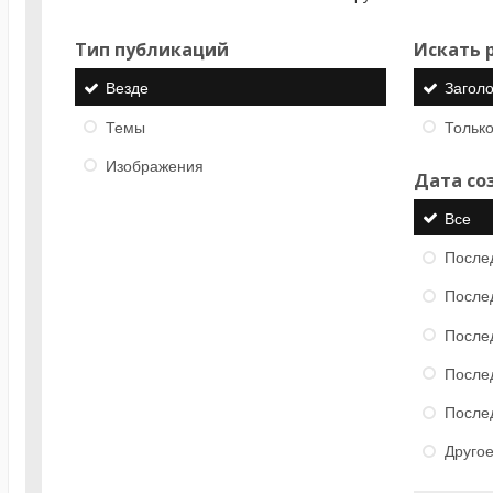
Тип публикаций
Искать р
Везде
Загол
Темы
Только
Изображения
Дата со
Все
После
После
После
После
После
Друго