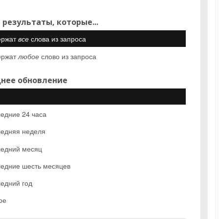
 результаты, которые...
ержат
все
слова из запроса
ержат
любое
слово из запроса
нее обновление
едние 24 часа
едняя неделя
едний месяц
едние шесть месяцев
едний год
ое