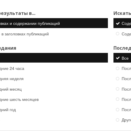
езультаты в...
Искать
овках и содержании публикаций
Сод
 в заголовках публикаций
Сод
здания
Послед
Все
дние 24 часа
Посл
дняя неделя
Посл
дний месяц
Посл
дние шесть месяцев
Посл
дний год
Посл
е
Друг