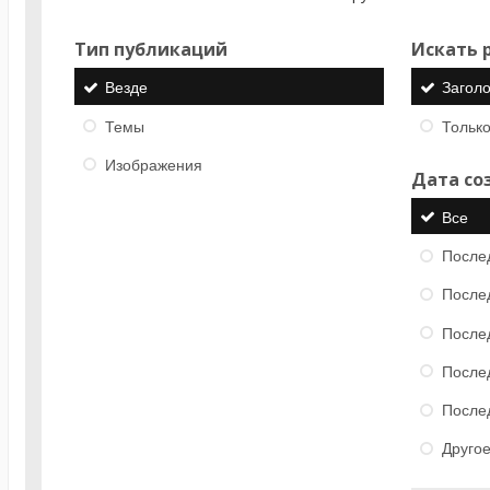
Тип публикаций
Искать р
Везде
Загол
Темы
Только
Изображения
Дата со
Все
После
После
После
После
После
Друго