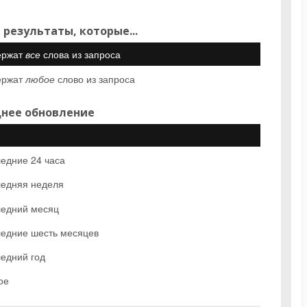
 результаты, которые...
ержат
все
слова из запроса
ержат
любое
слово из запроса
нее обновление
едние 24 часа
едняя неделя
едний месяц
едние шесть месяцев
едний год
ое