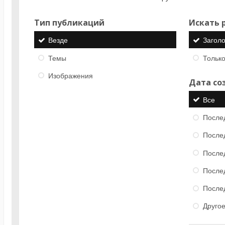
Тип публикаций
Искать р
Везде
Загол
Темы
Только
Изображения
Дата со
Все
После
После
После
После
После
Друго