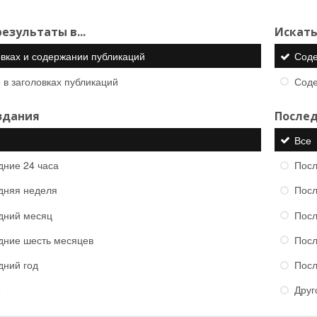
езультаты в...
Искать
овках и содержании публикаций
Сод
 в заголовках публикаций
Сод
здания
Послед
Все
дние 24 часа
Посл
дняя неделя
Посл
дний месяц
Посл
дние шесть месяцев
Посл
дний год
Посл
е
Друг