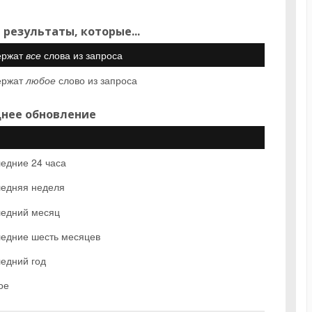
 результаты, которые...
ержат
все
слова из запроса
ержат
любое
слово из запроса
нее обновление
едние 24 часа
едняя неделя
едний месяц
едние шесть месяцев
едний год
ое