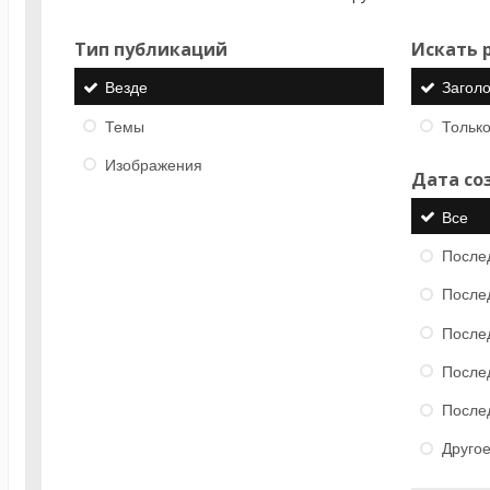
Тип публикаций
Искать р
Везде
Загол
Темы
Только
Изображения
Дата со
Все
После
После
После
После
После
Друго