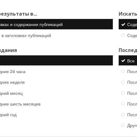
езультаты в...
Искать
овках и содержании публикаций
Сод
 в заголовках публикаций
Сод
здания
Послед
Все
дние 24 часа
Посл
дняя неделя
Посл
дний месяц
Посл
дние шесть месяцев
Посл
дний год
Посл
е
Друг