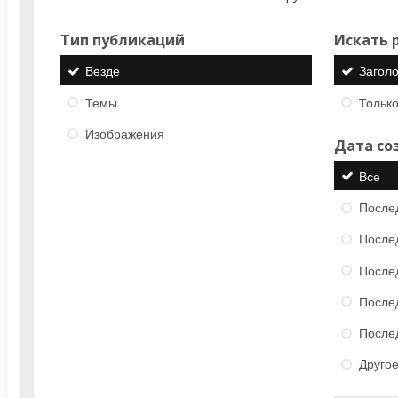
Тип публикаций
Искать р
Везде
Загол
Темы
Только
Изображения
Дата со
Все
После
После
После
После
После
Друго