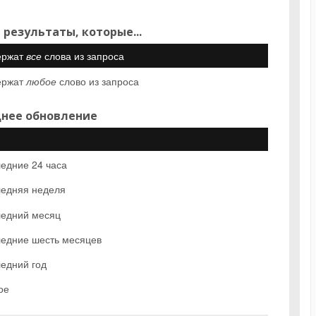
 результаты, которые...
ержат
все
слова из запроса
ержат
любое
слово из запроса
нее обновление
едние 24 часа
едняя неделя
едний месяц
едние шесть месяцев
едний год
ое