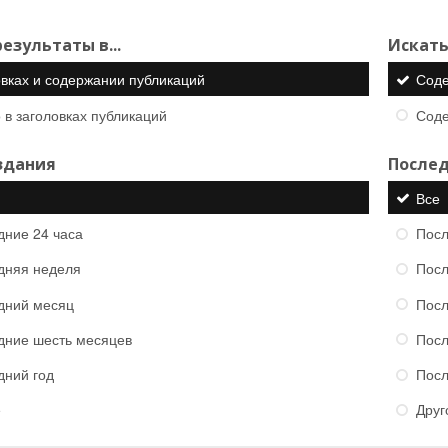
езультаты в...
Искать
овках и содержании публикаций
Сод
 в заголовках публикаций
Сод
здания
Послед
Все
дние 24 часа
Посл
дняя неделя
Посл
дний месяц
Посл
дние шесть месяцев
Посл
дний год
Посл
е
Друг