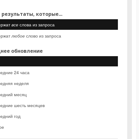
 результаты, которые...
ержат
все
слова из запроса
ержат
любое
слово из запроса
нее обновление
едние 24 часа
едняя неделя
едний месяц
едние шесть месяцев
едний год
ое