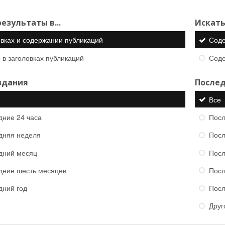
езультаты в...
Искать
овках и содержании публикаций
Сод
 в заголовках публикаций
Сод
здания
Послед
Все
дние 24 часа
Посл
дняя неделя
Посл
дний месяц
Посл
дние шесть месяцев
Посл
дний год
Посл
е
Друг