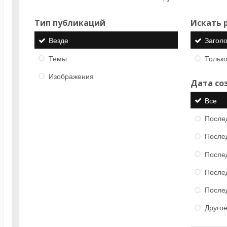
Тип публикаций
Искать р
Везде
Загол
Темы
Только
Изображения
Дата со
Все
После
После
После
После
После
Друго