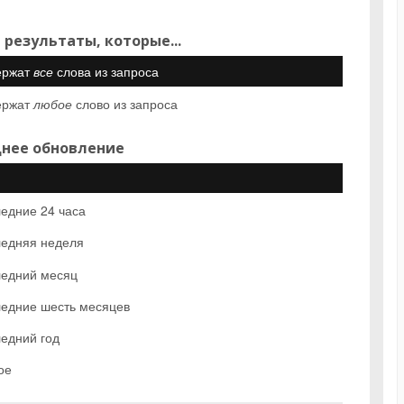
 результаты, которые...
ержат
все
слова из запроса
ержат
любое
слово из запроса
нее обновление
едние 24 часа
едняя неделя
едний месяц
едние шесть месяцев
едний год
ое