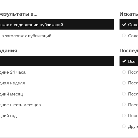
езультаты в...
Искать
овках и содержании публикаций
Сод
 в заголовках публикаций
Сод
здания
Послед
Все
дние 24 часа
Посл
дняя неделя
Посл
дний месяц
Посл
дние шесть месяцев
Посл
дний год
Посл
е
Друг