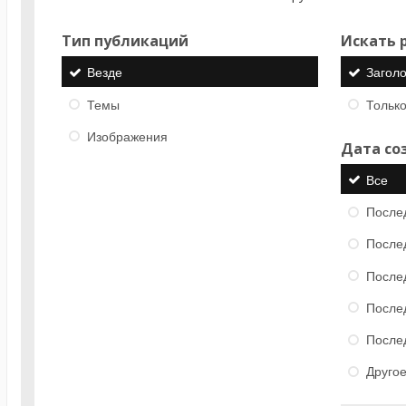
Тип публикаций
Искать р
Везде
Загол
Темы
Только
Изображения
Дата со
Все
После
После
После
После
После
Друго